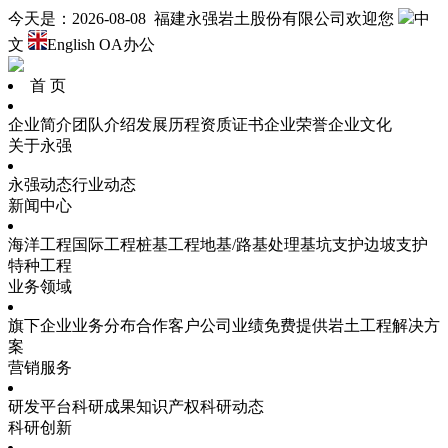
今天是：2026-08-08 福建永强岩土股份有限公司欢迎您
中
文
English
OA办公
首 页
企业简介
团队介绍
发展历程
资质证书
企业荣誉
企业文化
关于永强
永强动态
行业动态
新闻中心
海洋工程
国际工程
桩基工程
地基/路基处理
基坑支护
边坡支护
特种工程
业务领域
旗下企业
业务分布
合作客户
公司业绩
免费提供岩土工程解决方
案
营销服务
研发平台
科研成果
知识产权
科研动态
科研创新