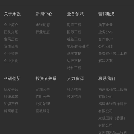
关于永强
新闻中心
业务领域
营销服务
企业简介
永强动态
海洋工程
旗下企业
团队介绍
行业动态
国际工程
业务分布
发展历程
桩基工程
合作客户
资质证书
地基/路基处理
公司业绩
企业荣誉
基坑支护
免费提供岩土工程
企业文化
边坡支护
解决方案
特种工程
科研创新
投资者关系
人力资源
联系我们
研发平台
定期公告
社会招聘
福建永强岩土股份
科研成果
临时公告
校园招聘
有限公司
知识产权
公司治理
福建永强海洋科技
科研动态
投教服务
有限公司
永强国际（香港）
有限公司
龙岩市凯新工程机