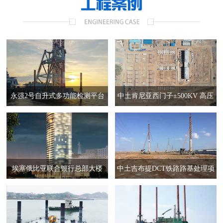
永强2号自升式多功能检测平台
中土肯尼亚西门子±500KV 高压
深中通道项目作业图
换流站项目
埃塞俄比亚联合银行总部大楼
中土吉布提DCT铁路路基处理项
目