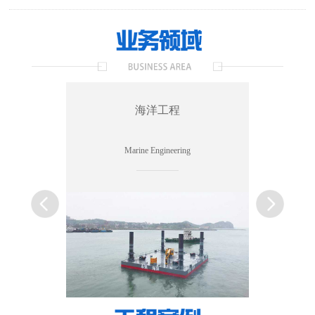
海洋工程
国际工
Marine Engineering
International Engi