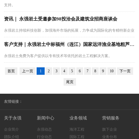
支持。
资讯｜ 永强岩土受邀参加98投洽会及建筑业招商座谈会
永强岩土持续科技创新，加强海外市场的拓展，力争成为国际化的专精特新企业
客户支持｜永强岩土中标福州（连江）国家远洋渔业基地粗芦岛核心区桩基工程
永强岩土免费为客户提供以专有技术等依托的岩土工程解决方案。
首页
上一页
1
2
3
4
5
6
7
8
9
10
下一页
尾页
友情链接：
关于永强
新闻中心
业务领域
营销服务
企业简介
永强动态
海洋工程
旗下企业
团队介绍
行业动态
国际工程
业务分布