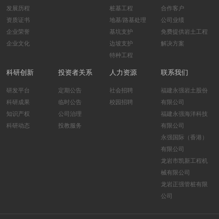
发展历程
桩基工程
合作客户
资质证书
地基/路基处理
公司业绩
企业荣誉
基坑支护
免费提供岩土工程
企业文化
边坡支护
解决方案
特种工程
科研创新
投资者关系
人力资源
联系我们
研发平台
定期公告
社会招聘
福建永强岩土股份
科研成果
临时公告
校园招聘
有限公司
知识产权
公司治理
福建永强海洋科技
科研动态
投教服务
有限公司
永强国际（香港）
有限公司
龙岩市凯新工程机
械有限公司
龙岩正强管桩有限
公司