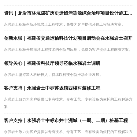
资讯｜龙岩市林坑煤矿历史遗留污染源综合治理项目设计施工一体化项目顺利启动
永强岩土积极创新环境岩土工程技术，免费为客户提供环保工程解决方案。
创新永强｜福建省交通运输科技计划项目启动会在永强岩土召开
永强岩土积极开展海洋工程技术的创新与应用，免费为客户提供工程解决方案。
领导关心｜福建省科技厅领导莅临永强岩土调研
永强岩土坚持加大科研投入，持续以科技创新推动企业发展。
客户支持｜永强岩土中标苏坂镇西楼村装修工程
永强岩土致力为客户提供以专有技术、专有工艺、专有设备为依托的工程解决方
案
客户支持｜永强岩土中标市井十洲城（一期、二期）桩基工程
永强岩土致力为客户提供以专有技术、专有工艺、专有设备为依托的工程解决方