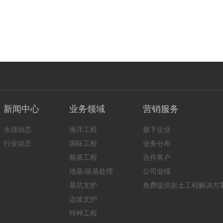
新闻中心
业务领域
营销服务
永强动态
海洋工程
旗下企业
行业动态
国际工程
业务分布
桩基工程
合作客户
地基/路基处理
公司业绩
基坑支护
免费提供岩土工程解决方
边坡支护
特种工程