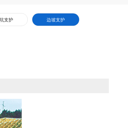
坑支护
边坡支护