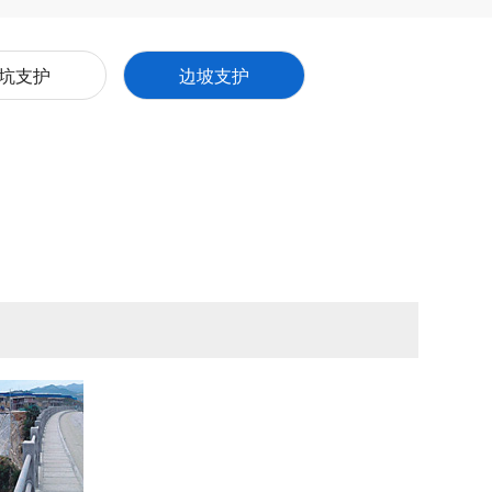
坑支护
边坡支护