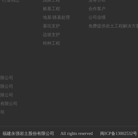
行业动态
国际工程
业务分布
桩基工程
合作客户
地基/路基处理
公司业绩
基坑支护
免费提供岩土工程解决方
边坡支护
特种工程
有限公司
有限公司
有限公司
械有限公司
公司
福建永强岩土股份有限公司 All rights reserved
闽ICP备13002532号